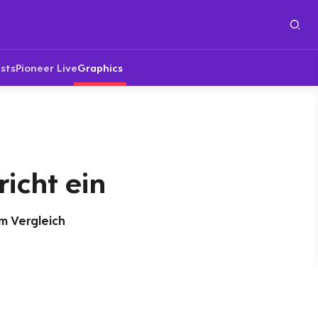
sts
Pioneer Live
Graphics
icht ein
 Vergleich