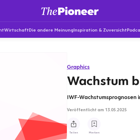
nt
Wirtschaft
Die andere Meinung
Inspiration & Zuversicht
Podca
Graphics
Wachstum br
IWF-Wachstumsprognosen im
Veröffentlicht
am 13.05.2025
Teilen
Merken