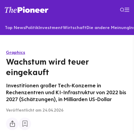
Top News
Politik
Investment
Wirtschaft
Die andere Meinung
In
Graphics
Wachstum wird teuer
eingekauft
Investitionen großer Tech-Konzerne in
Rechenzentren und KI-Infrastruktur von 2022 bis
2027 (Schätzungen), in Milliarden US-Dollar
Veröffentlicht
am 24.04.2026