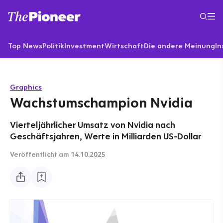
Top News
Politik
Investment
Wirtschaft
Die andere Meinung
In
Graphics
Wachstumschampion Nvidia
Vierteljährlicher Umsatz von Nvidia nach
Geschäftsjahren, Werte in Milliarden US-Dollar
Veröffentlicht
am 14.10.2025