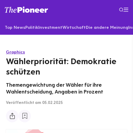
Top News
Politik
Investment
Wirtschaft
Die andere Meinung
In
Graphics
Wählerpriorität: Demokratie
schützen
Themengewichtung der Wähler für ihre
Wahlentscheidung, Angaben in Prozent
Veröffentlicht
am 05.02.2025