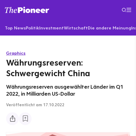
Top News
Politik
Investment
Wirtschaft
Die andere Meinung
In
Graphics
Währungsreserven:
Schwergewicht China
Währungsreserven ausgewählter Länder im Q1
2022, in Milliarden US-Dollar
Veröffentlicht
am 17.10.2022