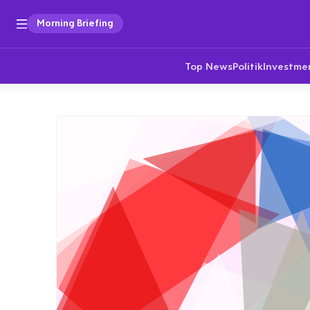
Morning Briefing
Top News
Politik
Investme