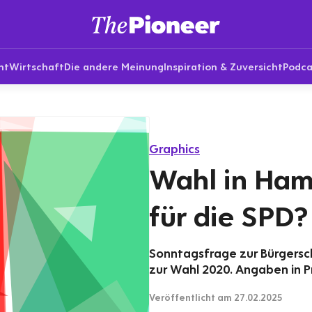
nt
Wirtschaft
Die andere Meinung
Inspiration & Zuversicht
Podca
Graphics
Wahl in Hamb
für die SPD?
Sonntagsfrage zur Bürgers
zur Wahl 2020. Angaben in 
Veröffentlicht
am 27.02.2025