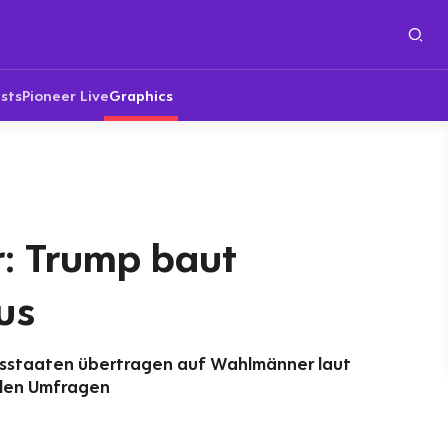
sts
Pioneer Live
Graphics
: Trump baut
us
sstaaten übertragen auf Wahlmänner laut
llen Umfragen