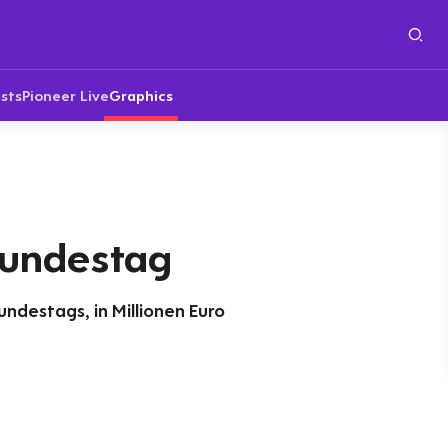
sts
Pioneer Live
Graphics
Bundestag
ndestags, in Millionen Euro