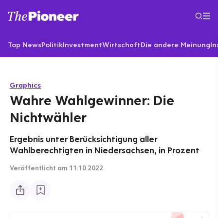
Top News
Politik
Investment
Wirtschaft
Die andere Meinung
In
Graphics
Wahre Wahlgewinner: Die
Nichtwähler
Ergebnis unter Berücksichtigung aller
Wahlberechtigten in Niedersachsen, in Prozent
Veröffentlicht
am 11.10.2022