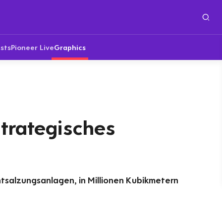
sts
Pioneer Live
Graphics
trategisches
tsalzungsanlagen, in Millionen Kubikmetern