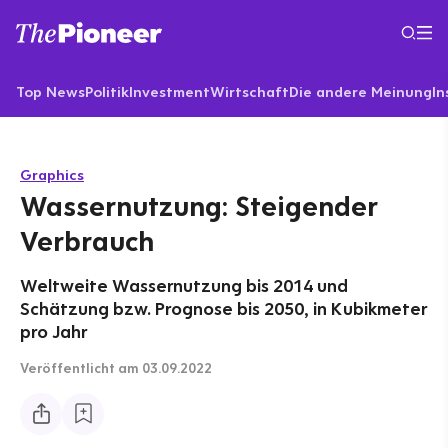
Top News
Politik
Investment
Wirtschaft
Die andere Meinung
In
Graphics
Wassernutzung: Steigender
Verbrauch
Weltweite Wassernutzung bis 2014 und
Schätzung bzw. Prognose bis 2050, in Kubikmeter
pro Jahr
Veröffentlicht
am 03.09.2022