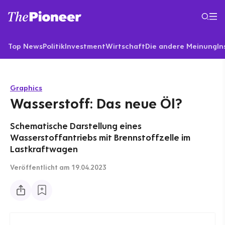
Top News
Politik
Investment
Wirtschaft
Die andere Meinung
In
Graphics
Wasserstoff: Das neue Öl?
Schematische Darstellung eines
Wasserstoffantriebs mit Brennstoffzelle im
Lastkraftwagen
Veröffentlicht
am 19.04.2023