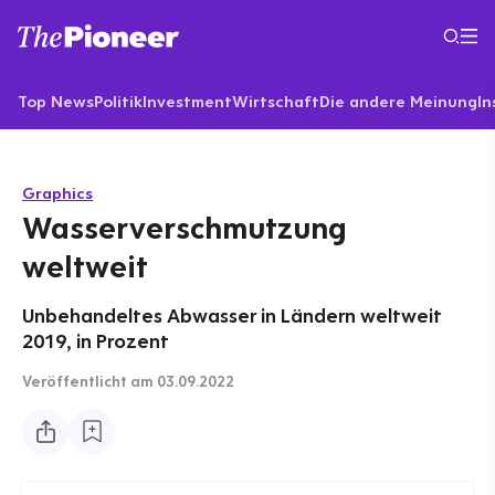
Top News
Politik
Investment
Wirtschaft
Die andere Meinung
In
Graphics
Wasserverschmutzung
weltweit
Unbehandeltes Abwasser in Ländern weltweit
2019, in Prozent
Veröffentlicht
am 03.09.2022