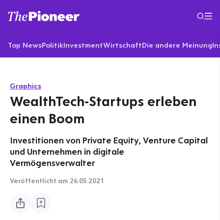
Top News
Politik
Investment
Wirtschaft
Die andere Meinung
In
Graphics
WealthTech-Startups erleben
einen Boom
Investitionen von Private Equity, Venture Capital
und Unternehmen in digitale
Vermögensverwalter
Veröffentlicht
am 26.05.2021