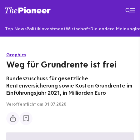
Top News
Politik
Investment
Wirtschaft
Die andere Meinung
In
Graphics
Weg für Grundrente ist frei
Bundeszuschuss für gesetzliche
Rentenversicherung sowie Kosten Grundrente im
Einführungsjahr 2021, in Milliarden Euro
Veröffentlicht
am 01.07.2020