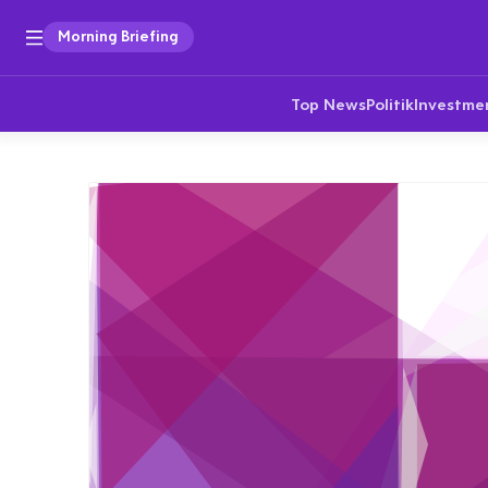
Morning Briefing
Top News
Politik
Investme