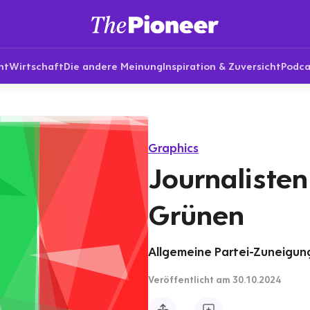
nt
Wirtschaft
Die andere Meinung
Inspiration & Zuversicht
Podca
Graphics
Journalisten
Grünen
Allgemeine Partei-Zuneigung
Veröffentlicht
am 30.10.2024