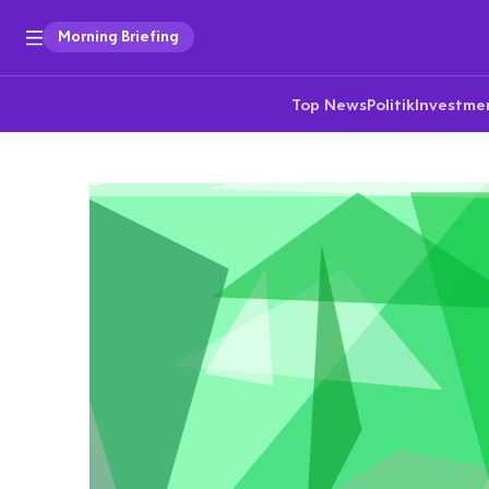
Morning Briefing
Top News
Politik
Investme