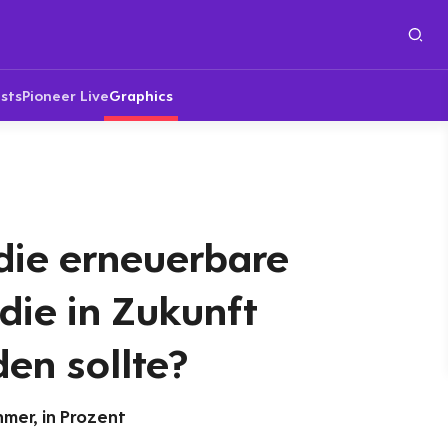
sts
Pioneer Live
Graphics
die erneuerbare
 die in Zukunft
en sollte?
mer, in Prozent