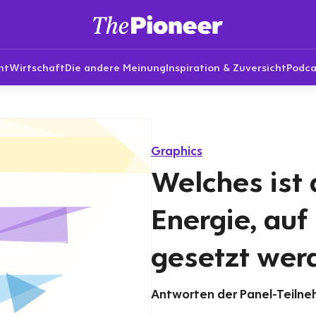
nt
Wirtschaft
Die andere Meinung
Inspiration & Zuversicht
Podca
Graphics
Welches ist 
Energie, auf
gesetzt werd
Antworten der Panel-Teilneh