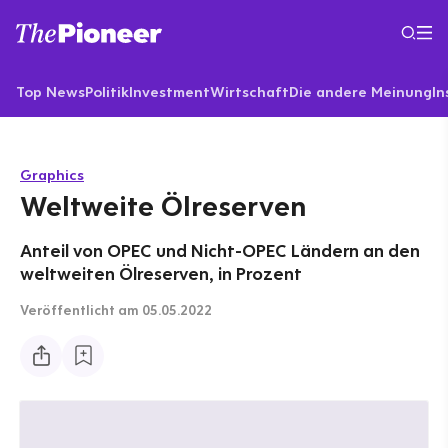
Top News
Politik
Investment
Wirtschaft
Die andere Meinung
In
Graphics
Weltweite Ölreserven
Anteil von OPEC und Nicht-OPEC Ländern an den
weltweiten Ölreserven, in Prozent
Veröffentlicht
am 05.05.2022