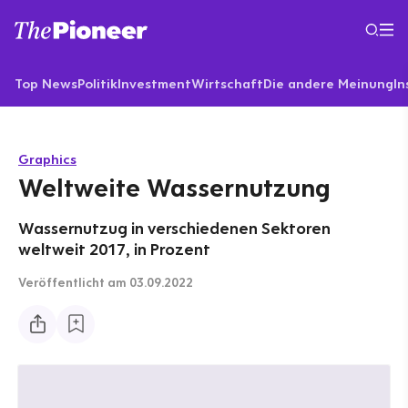
Top News
Politik
Investment
Wirtschaft
Die andere Meinung
In
Graphics
Weltweite Wassernutzung
Wassernutzug in verschiedenen Sektoren
weltweit 2017, in Prozent
Veröffentlicht
am 03.09.2022