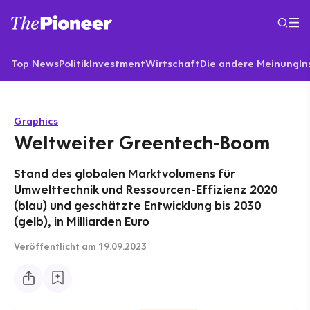
Top News
Politik
Investment
Wirtschaft
Die andere Meinung
In
Graphics
Weltweiter Greentech-Boom
Stand des globalen Marktvolumens für
Umwelttechnik und Ressourcen-Effizienz 2020
(blau) und geschätzte Entwicklung bis 2030
(gelb), in Milliarden Euro
Veröffentlicht
am 19.09.2023