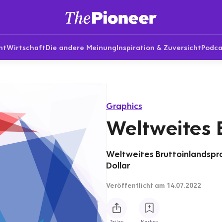
nt
Wirtschaft
Die andere Meinung
Inspiration & Zuversicht
Podca
Graphics
Weltweites 
Weltweites Bruttoinlandspro
Dollar
Veröffentlicht
am 14.07.2022
Teilen
Merken