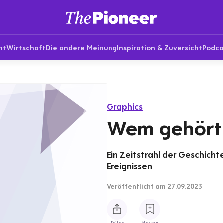
nt
Wirtschaft
Die andere Meinung
Inspiration & Zuversicht
Podca
Graphics
Wem gehört
Ein Zeitstrahl der Geschich
Ereignissen
Veröffentlicht
am 27.09.2023
Teilen
Merken