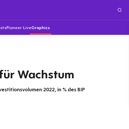
sts
Pioneer Live
Graphics
 für Wachstum
vestitionsvolumen 2022, in % des BIP