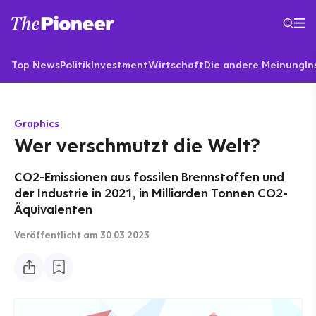
Top News
Politik
Investment
Wirtschaft
Die andere Meinung
In
Graphics
Wer verschmutzt die Welt?
CO2-Emissionen aus fossilen Brennstoffen und
der Industrie in 2021, in Milliarden Tonnen CO2-
Äquivalenten
Veröffentlicht
am 30.03.2023