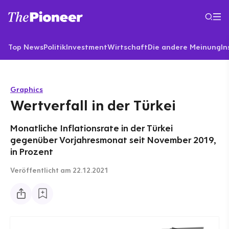
Top News
Politik
Investment
Wirtschaft
Die andere Meinung
In
Graphics
Wertverfall in der Türkei
Monatliche Inflationsrate in der Türkei
gegenüber Vorjahresmonat seit November 2019,
in Prozent
Veröffentlicht
am 22.12.2021