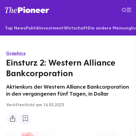
Top News
Politik
Investment
Wirtschaft
Die andere Meinung
In
Graphics
Einsturz 2: Western Alliance
Bankcorporation
Aktienkurs der Western Alliance Bankcorporation
in den vergangenen fünf Tagen, in Dollar
Veröffentlicht
am 14.03.2023