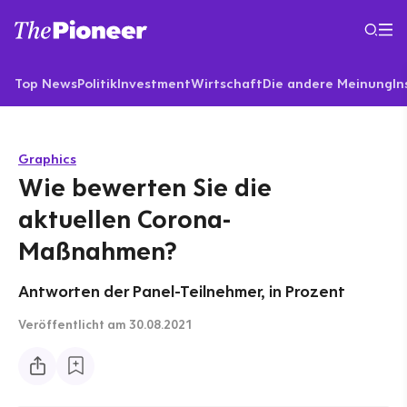
Top News
Politik
Investment
Wirtschaft
Die andere Meinung
In
Graphics
Wie bewerten Sie die
aktuellen Corona-
Maßnahmen?
Antworten der Panel-Teilnehmer, in Prozent
Veröffentlicht
am 30.08.2021