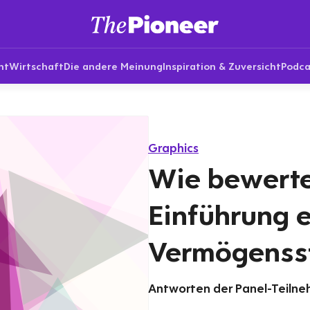
nt
Wirtschaft
Die andere Meinung
Inspiration & Zuversicht
Podca
Graphics
Wie bewerte
Einführung e
Vermögenss
Antworten der Panel-Teilneh