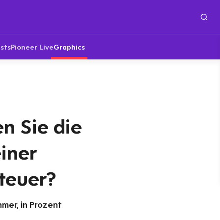
sts
Pioneer Live
Graphics
n Sie die
iner
teuer?
mer, in Prozent