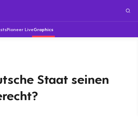
sts
Pioneer Live
Graphics
utsche Staat seinen
recht?