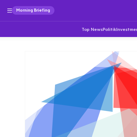
Morning Briefing
Top News
Politik
Investme