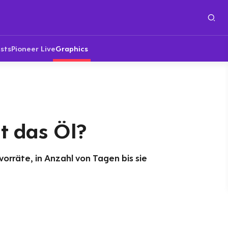
sts
Pioneer Live
Graphics
t das Öl?
orräte, in Anzahl von Tagen bis sie
d