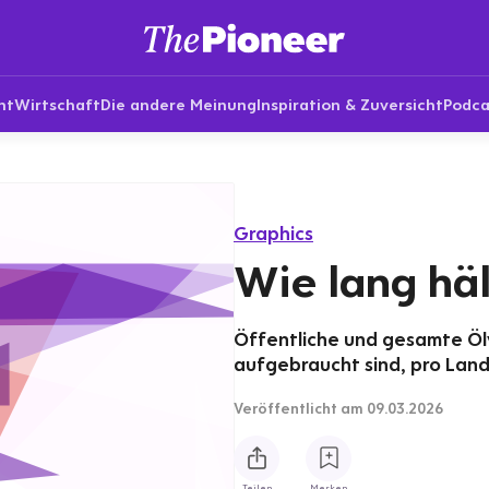
nt
Wirtschaft
Die andere Meinung
Inspiration & Zuversicht
Podca
Graphics
Wie lang häl
Öffentliche und gesamte Ölv
aufgebraucht sind, pro Lan
Veröffentlicht
am 09.03.2026
Teilen
Merken