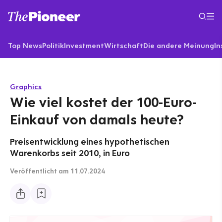
Top News
Politik
Investment
Wirtschaft
Die andere Meinung
In
Graphics
Wie viel kostet der 100-Euro-
Einkauf von damals heute?
Preisentwicklung eines hypothetischen
Warenkorbs seit 2010, in Euro
Veröffentlicht
am 11.07.2024