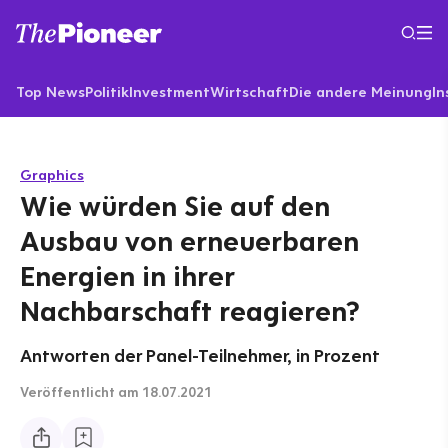
Top News
Politik
Investment
Wirtschaft
Die andere Meinung
In
Graphics
Wie würden Sie auf den
Ausbau von erneuerbaren
Energien in ihrer
Nachbarschaft reagieren?
Antworten der Panel-Teilnehmer, in Prozent
Veröffentlicht
am 18.07.2021