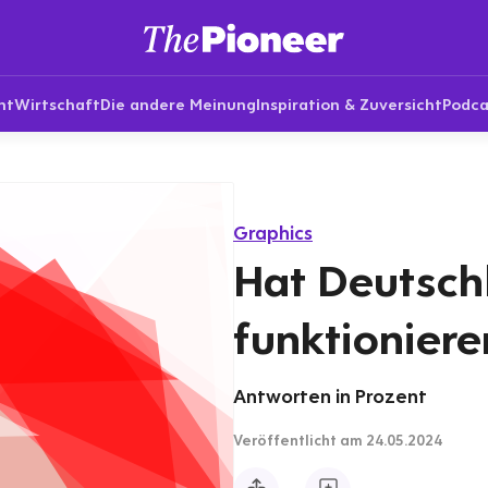
nt
Wirtschaft
Die andere Meinung
Inspiration & Zuversicht
Podca
Graphics
Hat Deutsch
funktionier
Antworten in Prozent
Veröffentlicht
am 24.05.2024