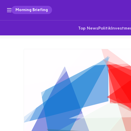
Morning Briefing
Top News
Politik
Investme