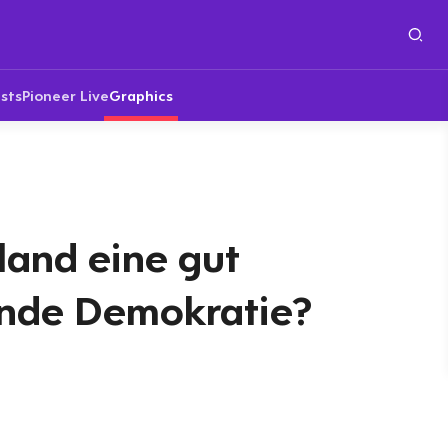
sts
Pioneer Live
Graphics
land eine gut
ende Demokratie?