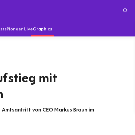
sts
Pioneer Live
Graphics
fstieg mit
n
t Amtsantritt von CEO Markus Braun im