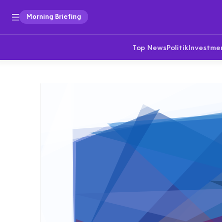
Morning Briefing
Top News
Politik
Investme