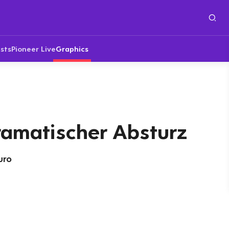
sts
Pioneer Live
Graphics
ramatischer Absturz
Euro