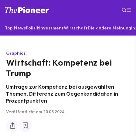
Top News
Politik
Investment
Wirtschaft
Die andere Meinung
In
Graphics
Wirtschaft: Kompetenz bei
Trump
Umfrage zur Kompetenz bei ausgewählten
Themen, Differenz zum Gegenkandidaten in
Prozentpunkten
Veröffentlicht
am 20.08.2024