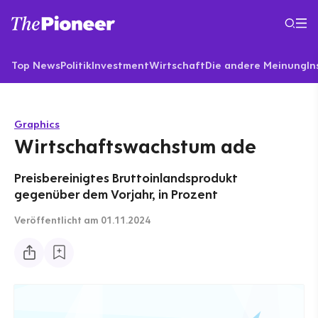
Top News
Politik
Investment
Wirtschaft
Die andere Meinung
In
Graphics
Wirtschaftswachstum ade
Preisbereinigtes Bruttoinlandsprodukt
gegenüber dem Vorjahr, in Prozent
Veröffentlicht
am 01.11.2024