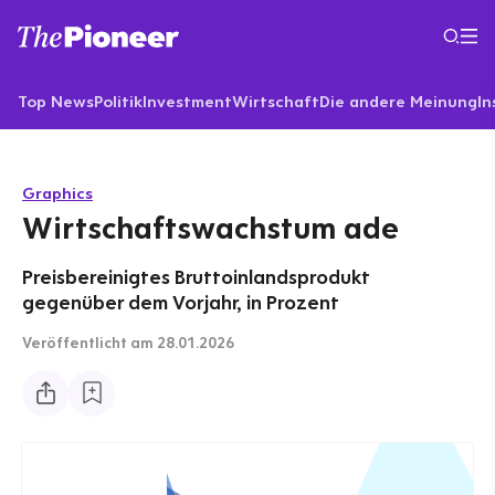
Top News
Politik
Investment
Wirtschaft
Die andere Meinung
In
Graphics
Wirtschaftswachstum ade
Preisbereinigtes Bruttoinlandsprodukt
gegenüber dem Vorjahr, in Prozent
Veröffentlicht
am 28.01.2026