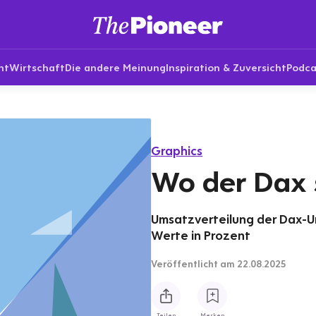
nt
Wirtschaft
Die andere Meinung
Inspiration & Zuversicht
Podca
Graphics
Wo der Dax 
Umsatzverteilung der Dax-U
Werte in Prozent
Veröffentlicht
am 22.08.2025
Teilen
Merken