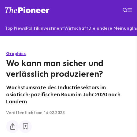
Top News
Politik
Investment
Wirtschaft
Die andere Meinung
In
Graphics
Wo kann man sicher und
verlässlich produzieren?
Wachstumsrate des Industriesektors im
asiatisch-pazifischen Raum im Jahr 2020 nach
Ländern
Veröffentlicht
am 14.02.2023