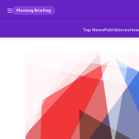
Morning Briefing
Top News
Politik
Investme