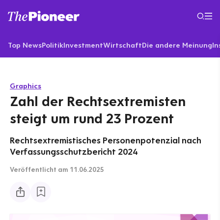
Top News
Politik
Investment
Wirtschaft
Die andere Meinung
In
Graphics
Zahl der Rechtsextremisten
steigt um rund 23 Prozent
Rechtsextremistisches Personenpotenzial nach
Verfassungsschutzbericht 2024
Veröffentlicht
am 11.06.2025