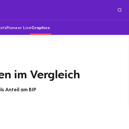
sts
Pioneer Live
Graphics
en im Vergleich
s Anteil am BIP