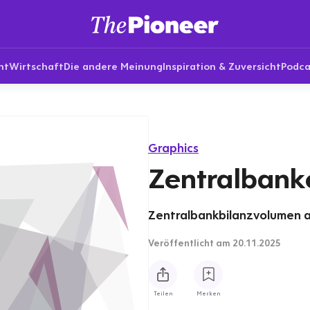
nt
Wirtschaft
Die andere Meinung
Inspiration & Zuversicht
Podca
Graphics
Zentralbank
Zentralbankbilanzvolumen al
Veröffentlicht
am 20.11.2025
Teilen
Merken