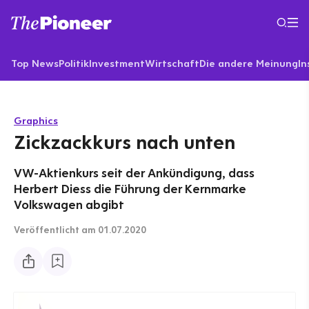
Top News
Politik
Investment
Wirtschaft
Die andere Meinung
In
Graphics
Zickzackkurs nach unten
VW-Aktienkurs seit der Ankündigung, dass
Herbert Diess die Führung der Kernmarke
Volkswagen abgibt
Veröffentlicht
am 01.07.2020