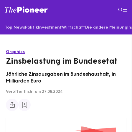
Top News
Politik
Investment
Wirtschaft
Die andere Meinung
In
Graphics
Zinsbelastung im Bundesetat
Jährliche Zinsausgaben im Bundeshaushalt, in
Milliarden Euro
Veröffentlicht
am 27.08.2024