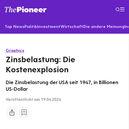
Top News
Politik
Investment
Wirtschaft
Die andere Meinung
In
Graphics
Zinsbelastung: Die
Kostenexplosion
Die Zinsbelastung der USA seit 1947, in Billionen
US-Dollar
Veröffentlicht
am 19.04.2024