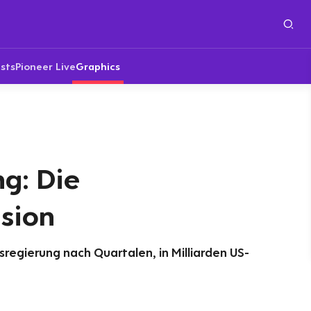
sts
Pioneer Live
Graphics
g: Die
sion
regierung nach Quartalen, in Milliarden US-