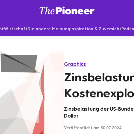
nt
Wirtschaft
Die andere Meinung
Inspiration & Zuversicht
Podca
Graphics
Zinsbelastun
Kostenexplo
Zinsbelastung der US-Bundes
Dollar
Veröffentlicht
am 30.07.2024