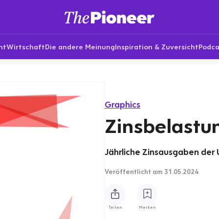
nt
Wirtschaft
Die andere Meinung
Inspiration & Zuversicht
Podca
Graphics
Zinsbelastu
Jährliche Zinsausgaben der US
Veröffentlicht
am 31.05.2024
Teilen
Merken