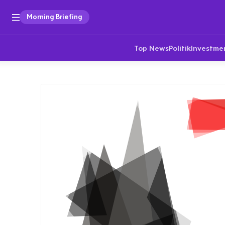
Morning Briefing
Top News
Politik
Investme